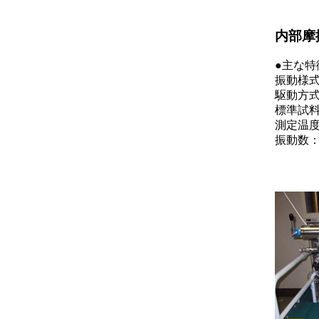
内部摩
●主な特
振動様
駆動方
標準試料
測定温度：
振動数：