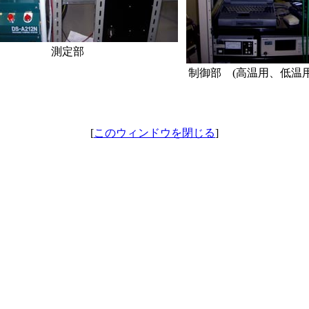
測定部
制御部 (高温用、低温
[
このウィンドウを閉じる
]